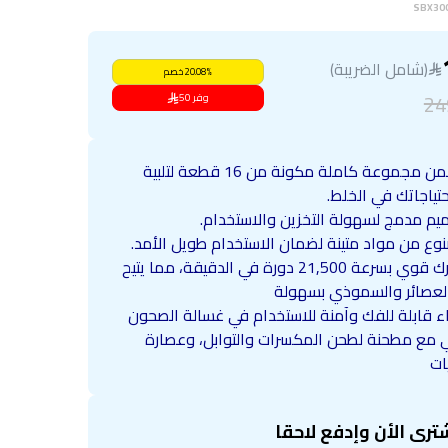
SBX30
(شامل الضريبة)
%
20.08
خصم
24
وفر
50
يتضمن مجموعة كاملة مكونة من 16 قطعة لتلبية
تياجاتك في الخلط.
يم مدمج لسهولة التخزين والاستخدام.
وع من مواد متينة لضمان الاستخدام طويل الأمد.
محرك قوي بسرعة 21,500 دورة في الدقيقة، مما يتيح
العصائر والسموذي بسهولة
اء قابلة للفك وآمنة للاستخدام في غسالة الصحون
ي مع مطحنة لطحن المكسرات والتوابل، وعصارة
ات
ترى الأن وإدفع لاحقا