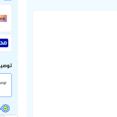
توصيل
ض