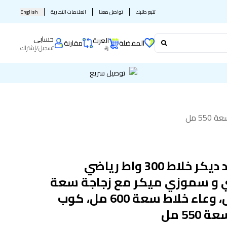
تتبع طلبك
تواصل معنا
العلامات التجارية
English
حسابى
العربة
المفضلة
مقارنة
تسجيل
/
إشتراك
توصيل سريع
بلاك اند ديكر خلاط 300 واط رياضي
و سموزي ميكر مع زجاجة سعة
500 مل، وعاء خلاط سعة 600 مل، كوب
550 مل