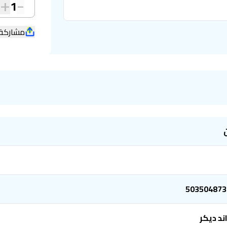
+
-
1
مشاركة
503504873
ند ديكر