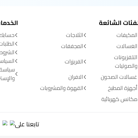
لفئات الشائعة
الخدما
المكيفات
الثلاجات
حسابك
الطلبات
الغسالات
المجففات
الشروط
التلفزيونات
السياس
الفريزرات
والصوتيات
سياسة 
غسالات الصحون
الافران
والإستر
أجهزة المطبخ
القهوة والمشروبات
مكانس كهربائية
تابعنا على