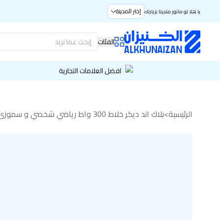
إختر المدينة
يا هلا تو مانور متجرنا بزيارتك
الفئات
افضل العلامات التجارية
الرئيسية
>
بلاك اند ديكر خلاط 300 واط رياضي شخصي و سموزي ميكر مع زجاجة سعة 500 مل، وعاء خلاط سعة 600 مل، كوب عصير سعة 550 مل