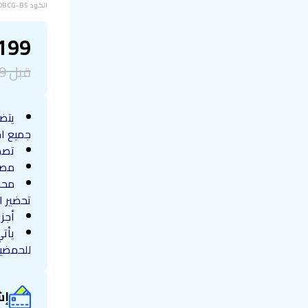
الكود
0BCG-B5
199
قبل
9
جميع اح
تصم
مصن
تحضير 
أجز
يأت
للحمضي
إش