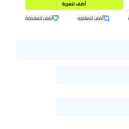
أضف للعربة
أضف للمقارنه
أضف للمفضلة