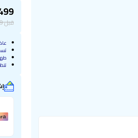
499
قبل
9
عاك
تسخ
طهي
تنظيف م
إش