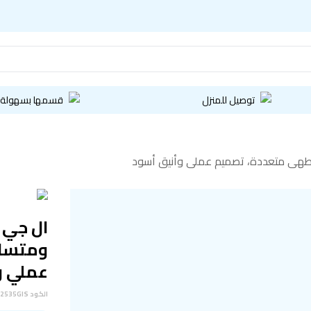
توصيل للمنزل
قسمها بسهولة
ومتساو
عملي و
الكود
2535GIS