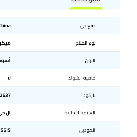
صنع فى
China
نوع المنتج
ميكر
اللون
أسود
خاصية الشواء
لا
باركود
2637
العلامة التجارية
ال ج
الموديل
5GIS