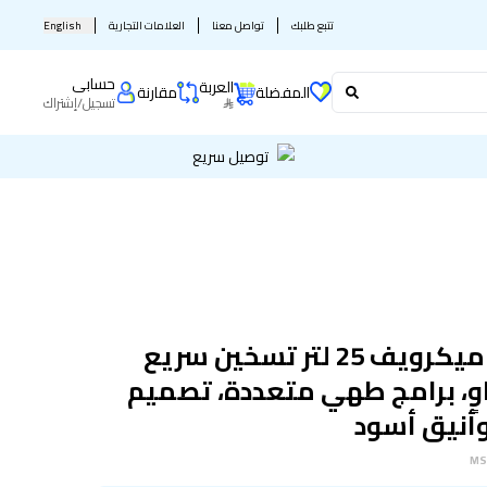
تتبع طلبك
تواصل معنا
العلامات التجارية
English
حسابى
العربة
المفضلة
مقارنة
تسجيل
/
إشتراك
توصيل سريع
ال جي ميكرويف 25 لتر تسخين سريع
ٍ، برامج طهي متعددة، تصميم
أنيق أسود
MS