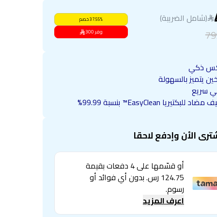
(شامل الضريبة)
%
37.55
خصم
79
وفر
300
س ذكي
ين يتميز بالسهولة
 سريع
ضاد للبكتيريا EasyClean™ بنسبة 99.99%
ترى الأن وإدفع لاحقا
أو قسّمها على 4 دفعات بقيمة
124.75 رس. بدون أي فوائد أو
رسوم.
اعرف المزيد