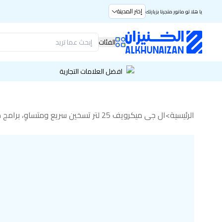
إختر المدينة
يا هلا تو مانور متجرنا بزيارتك
الفئات
افضل العلامات التجارية
الرئيسية
>
ال جي ميكرويف 25 لتر تسخين سريع ومتساوٍ، برامج طهي متعددة، تصميم عملي وأنيق أسود