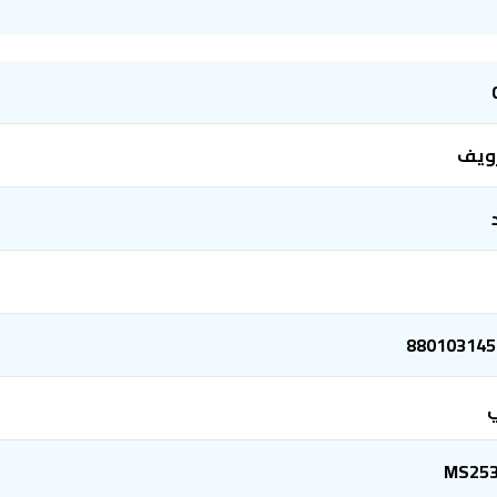
ويف
880103145
ي
MS253