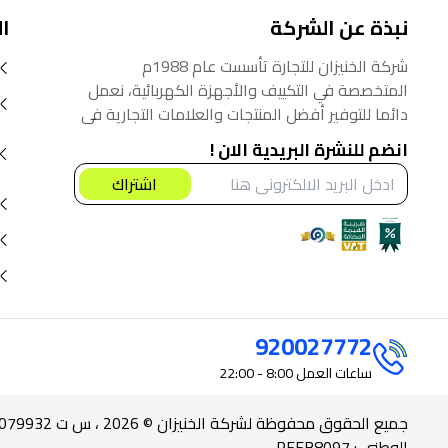
نبذة عن الشركة
ا
شركة الخنيزان للتجارة تأسست عام 1988م
المتخصصة في التكييف والأجهزة الكهربائية، نعمل
دائما للتوفير أفضل المنتجات والعلامات التجارية في
السوق السعودي، نؤمن أنه من حق المستهلك
انضم للنشرة البريدية الان !
الحصول على أفضل المنتجات بأفضل سعر.
اشتراك
920027772
ساعات العمل
8:00 - 22:00
الوطني : RFFB8097