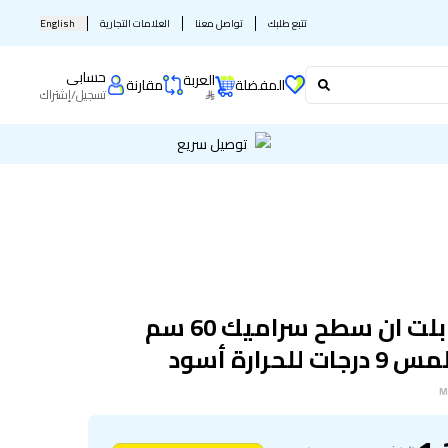
تتبع طلبك
تواصل معنا
العلامات التجارية
English
حسابى
العربة
المفضلة
مقارنة
تسجيل
/
إشتراك
توصيل سريع
مايديا بلت ان سطح سراميك 60 سم
 للحرارة أسود
M