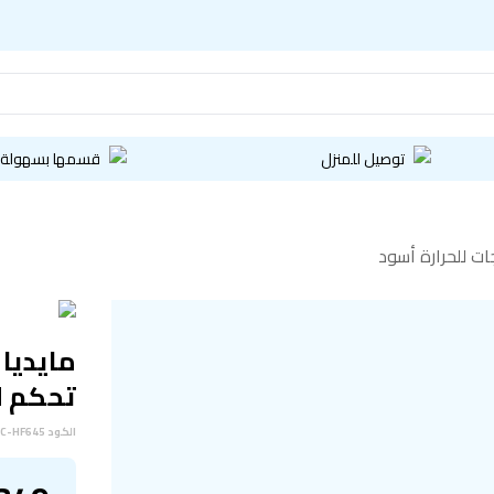
توصيل للمنزل
قسمها بسهولة
تحكم لمس 9 درجات
الكود
C-HF645