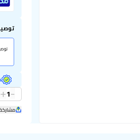
توصيل
ض
+
-
1
مشاركة