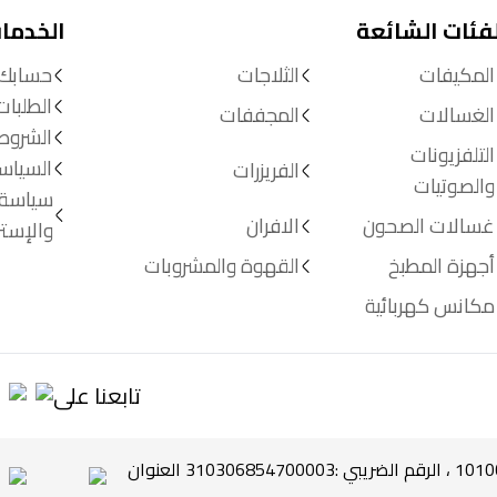
لفئات الشائعة
الخدما
المكيفات
الثلاجات
حسابك
الطلبات
الغسالات
المجففات
الشروط
التلفزيونات
السياس
الفريزرات
والصوتيات
سياسة 
غسالات الصحون
الافران
والإستر
أجهزة المطبخ
القهوة والمشروبات
مكانس كهربائية
تابعنا على
جميع الحقوق محفوظة لشركة الخنيزان © 2026 ، س ت 1010079932 ، الرقم الضريبي :310306854700003 العنوان