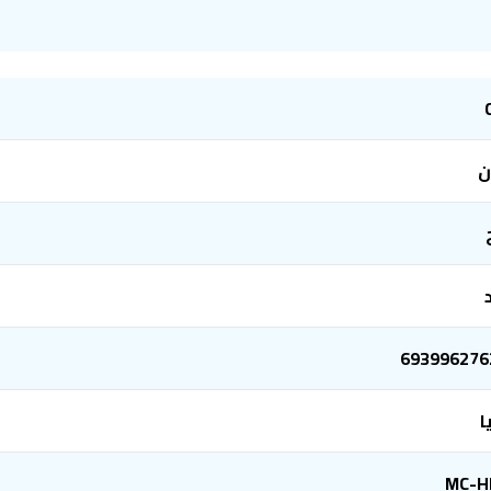
ن
693996276
ا
MC-H