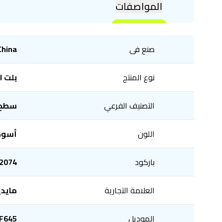
المواصفات
صنع فى
China
نوع المنتج
بلت ا
التصنيف الفرعي
سطح
اللون
أسود
باركود
2074
العلامة التجارية
مايدي
الموديل
F645