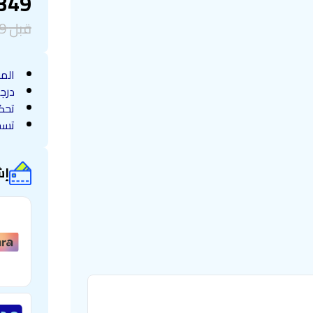
349
قبل
9
المقا
درجا
تحك
تسخ
إش