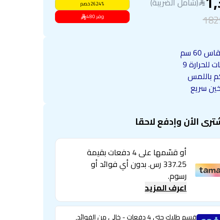
1,
(شامل الضريبة)
%
26.24
خصم
182
وفر
480
س 60 سم
ت للحرارة 9
م باللمس
ين سريع
ترى الأن وإدفع لاحقا
أو قسّمها على 4 دفعات بقيمة
337.25 رس. بدون أي فوائد أو
رسوم.
اعرف المزيد
قسم طلبك حتى 4 دفعات - خالي من الفوائد,