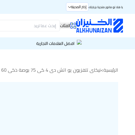
إختر المدينة
يا هلا تو مانور متجرنا بزيارتك
الفئات
افضل العلامات التجارية
الرئيسية
>
نيكاي تلفزيون يو اتش دي 4 كي 75 بوصة ذكي 60 هرتز ماجيك ريموت نظام التشغيل ويب أو إس