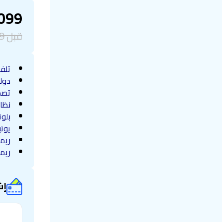
099
قبل
9
تلفز
دولب
تصم
نظام تش
بلو
يوتي
ريم
ريم
إش