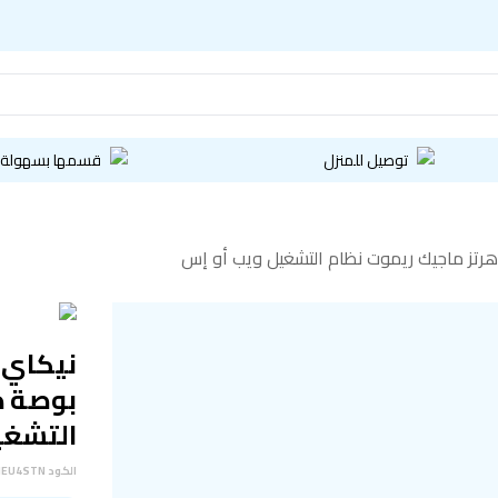
توصيل للمنزل
قسمها بسهولة
التشغي
الكود
MEU4STN