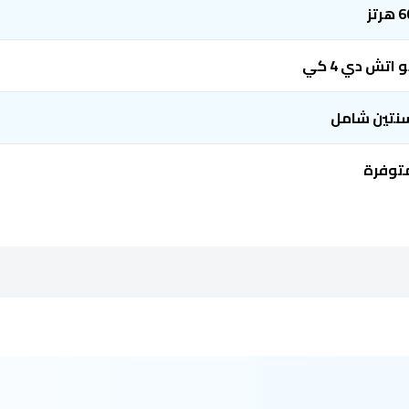
هرتز
و اتش دي 4 كي
نتين شامل
توفرة