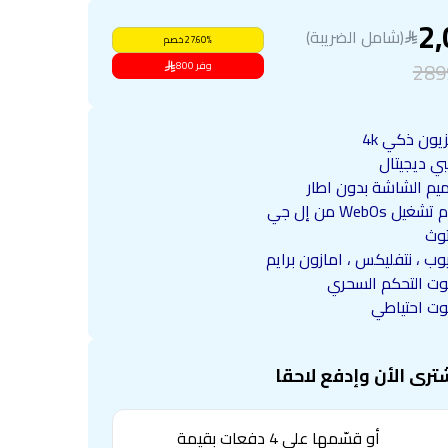
2,
(شامل الضريبة)
%
27.60
خصم
289
وفر
800
يون ذكي 4k
ي ديجيتال
يم الشاشة بدون اطار
غيل WebOs من إل جي
توث
وب ، نتفليكس ، امازون برايم
وت التحكم السحري
وت احتياطي
ترى الأن وإدفع لاحقا
أو قسّمها على 4 دفعات بقيمة