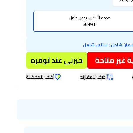
خدمة التركيب بدون حامل
99.0
مان شامل
:
سنتين شامل
 غير متاحة
خبرنى عند توفره
أضف للمقارنه
أضف للمفضلة