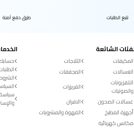
تتبع الطلبات
طرق دفع آمنة
لفئات الشائعة
الخدما
المكيفات
الثلاجات
حسابك
الطلبات
الغسالات
المجففات
الشروط
التلفزيونات
السياس
الفريزرات
والصوتيات
سياسة 
غسالات الصحون
الافران
والإستر
أجهزة المطبخ
القهوة والمشروبات
مكانس كهربائية