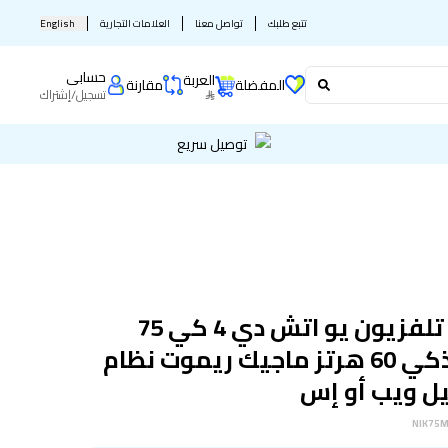
تتبع طلبك
تواصل معنا
العلامات التجارية
English
حسابى
العربة
المفضلة
مقارنة
تسجيل
/
إشتراك
توصيل سريع
نيكاي تلفزيون يو اتش دي 4 كي 75
بوصة ذكي 60 هرتز ماجيك ريموت نظام
ل ويب أو إس
NIK75