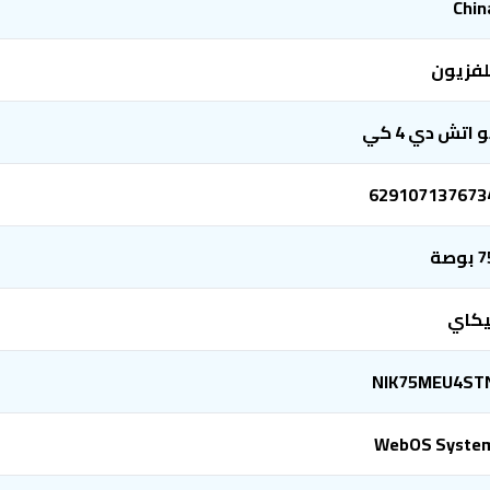
Chin
لفزيون
و اتش دي 4 كي
629107137673
بوصة
يكاي
NIK75MEU4ST
WebOS Syste