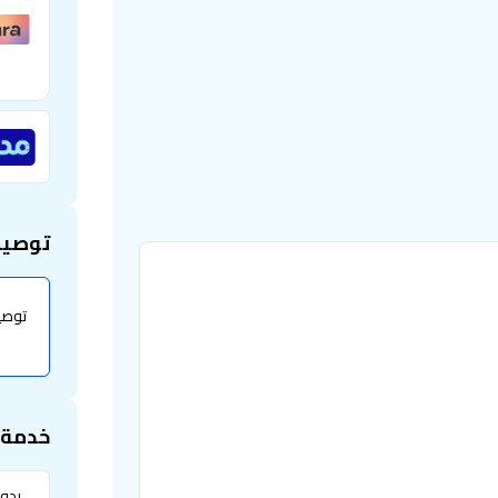
توصيل
خدمة ا
بدو