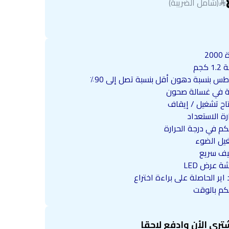
(شامل الضريبة)
20
 كجم
طس بنسبة دهون أقل بنسبة تصل إلى 90٪
ة في غسالة صحون
اح تشغيل / إيقاف
ة الاستعداد
كم في درجة الحرارة
يل الضوء
يف سريع
 عرض LED
د اير الحاصلة على براءة اختراع
حكم بالوقت
ترى الأن وإدفع لاحقا