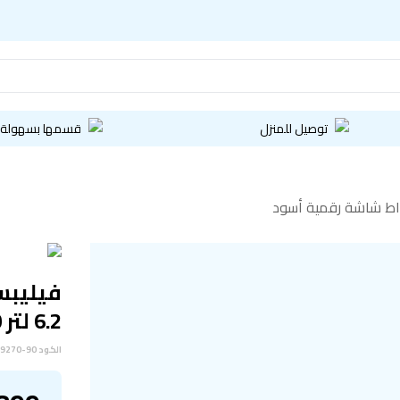
توصيل للمنزل
قسمها بسهولة
6.2 لتر 2000 واط شاشة رقمية أسود
الكود
9270-90