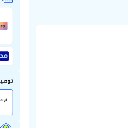
توصيل
ض