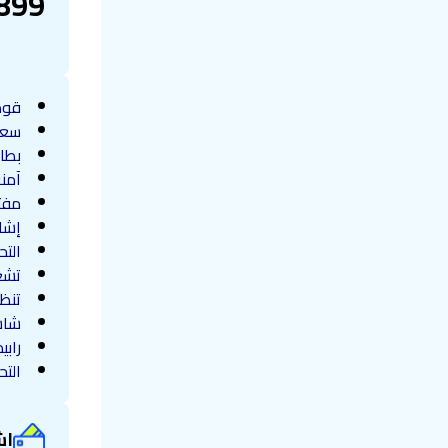
899
قوة 00
سعة 1.2
بطا
آمن
مفت
إشار
التح
تشغ
تنظ
شاشة
رابي
الت
إش