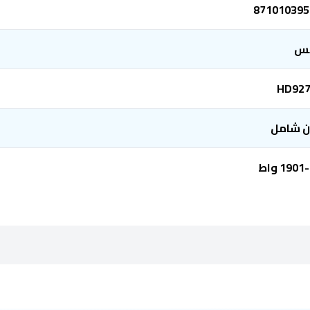
871010395
بس
HD927
ن شامل
190 واط