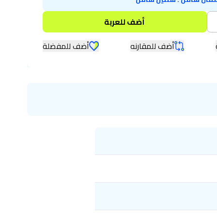
أضف للعربة
أضف للمقارنه
أضف للمفضلة