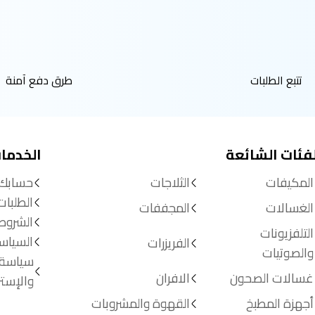
تتبع الطلبات
طرق دفع آمنة
لفئات الشائعة
الخدما
المكيفات
الثلاجات
حسابك
الطلبات
الغسالات
المجففات
الشروط
التلفزيونات
السياس
الفريزرات
والصوتيات
سياسة 
غسالات الصحون
الافران
والإستر
أجهزة المطبخ
القهوة والمشروبات