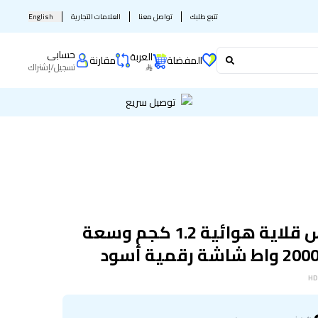
تتبع طلبك
تواصل معنا
العلامات التجارية
English
حسابى
العربة
المفضلة
مقارنة
تسجيل
/
إشتراك
توصيل سريع
فيليبس قلاية هوائية 1.2 كجم وسعة
HD