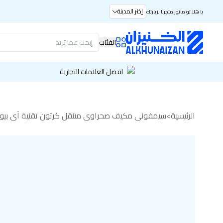
إختر المدينة
يا هلا تو مانور متجرنا بزيارتك
الفئات
افضل العلامات التجارية
الرئيسية
>
سيمفوني مكيف صحراوي متنقل كرتون تقنية آي بيور المدمج