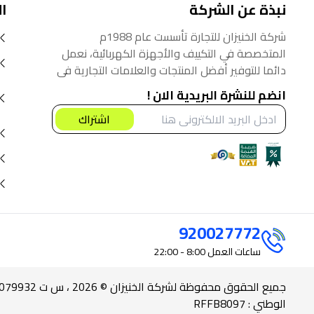
نبذة عن الشركة
ا
شركة الخنيزان للتجارة تأسست عام 1988م
المتخصصة في التكييف والأجهزة الكهربائية، نعمل
دائما للتوفير أفضل المنتجات والعلامات التجارية في
السوق السعودي، نؤمن أنه من حق المستهلك
انضم للنشرة البريدية الان !
الحصول على أفضل المنتجات بأفضل سعر.
اشتراك
920027772
ساعات العمل
8:00 - 22:00
الوطني : RFFB8097