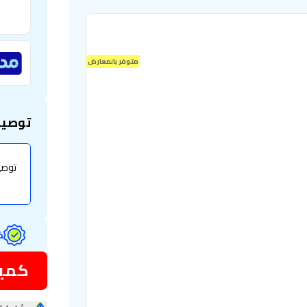
متوفر بالمعارض
توصيل
ض
كمية