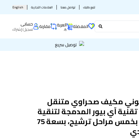
تتبع طلبك
تواصل معنا
العلامات التجارية
English
حسابى
العربة
المفضلة
مقارنة
تسجيل
/
إشتراك
توصيل سريع
ني مكيف صحراوي متنقل
تقنية آي بيور المدمجة لتنقية
الهواء بخمس مراحل ترشيح، بسعة 75
دي