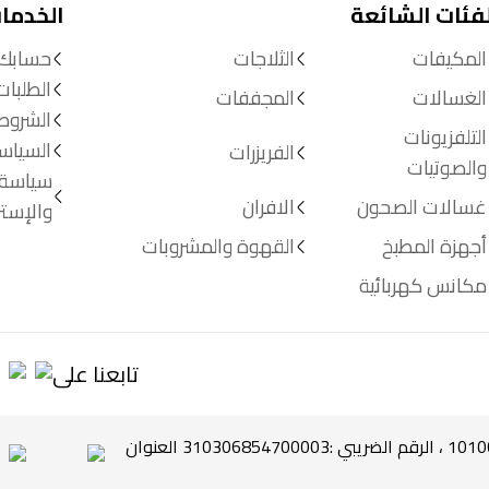
لفئات الشائعة
الخدما
المكيفات
الثلاجات
حسابك
الطلبات
الغسالات
المجففات
الشروط
التلفزيونات
السياس
الفريزرات
والصوتيات
سياسة 
غسالات الصحون
الافران
والإستر
أجهزة المطبخ
القهوة والمشروبات
مكانس كهربائية
تابعنا على
جميع الحقوق محفوظة لشركة الخنيزان © 2026 ، س ت 1010079932 ، الرقم الضريبي :310306854700003 العنوان