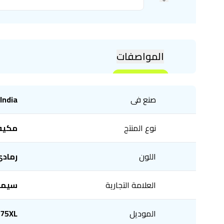
المواصفات
صنع فى
India
نوع المنتج
مكيف
اللون
رماد
العلامة التجارية
سيمف
الموديل
75XL