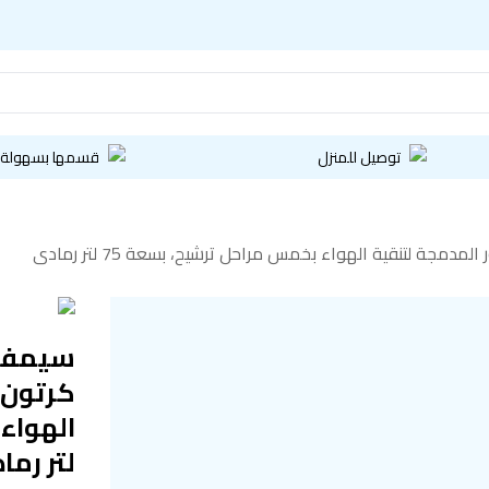
توصيل للمنزل
قسمها بسهولة
ة لتنقية الهواء بخمس مراحل ترشيح، بسعة 75 لتر رمادي
سيمفو
كرتون 
لتر رما