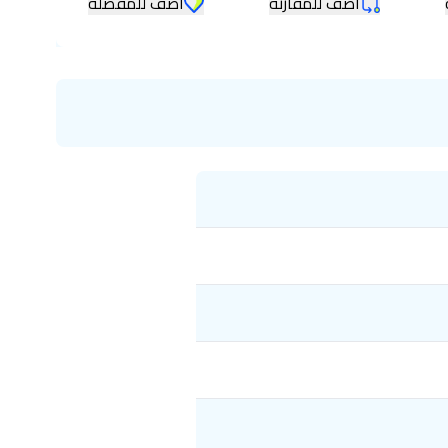
أضف للمقارنه
أضف للمفضلة