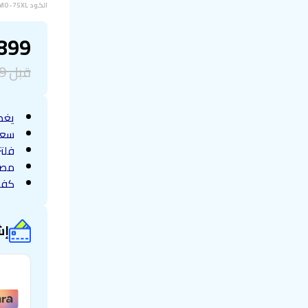
الكود
MO-75XL
899
قبل
9
يغطي 110
سعة خ
فلتر 5 وظ
مصن
كفر
إش