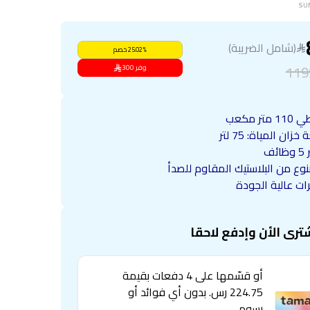
SU
(شامل الضريبة)
%
25.02
خصم
119
وفر
300
 متر مكعب
زان المياة: 75 لتر
ائف
وع من البلاستيك المقاوم للصدأ
ات عالية الجودة
ترى الأن وإدفع لاحقا
أو قسّمها على 4 دفعات بقيمة
224.75 رس. بدون أي فوائد أو
رسوم.