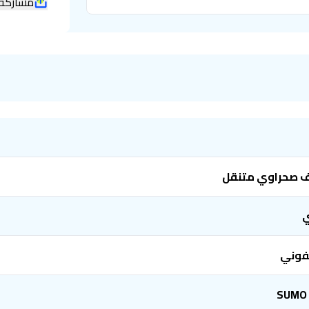
مشاركة
 صحراوي متنقل
ي
وني
SUMO 